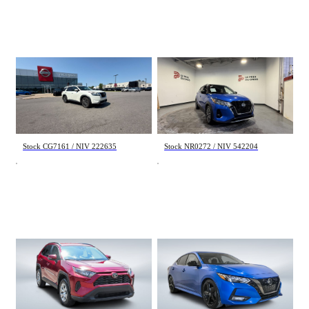
Nissan Pathfinder
Nissan Kicks
SL 2024
SV 2023
41 464 km
34 976 km
47 348 $
21 995 $
Stock CG7161 / NIV 222635
Stock NR0272 / NIV 542204
Toyota Rav 4
Nissan Sentra
LE 2020
SR 2021
79 966 km
124 849 km
26 495 $
15 300 $