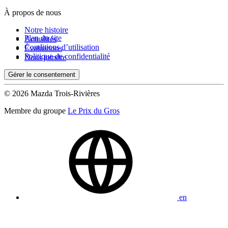
À propos de nous
Notre histoire
Plan du site
Actualités
Conditions d’utilisation
Évaluations
Politique de confidentialité
Nous joindre
Gérer le consentement
© 2026 Mazda Trois-Rivières
Membre du groupe
Le Prix du Gros
en