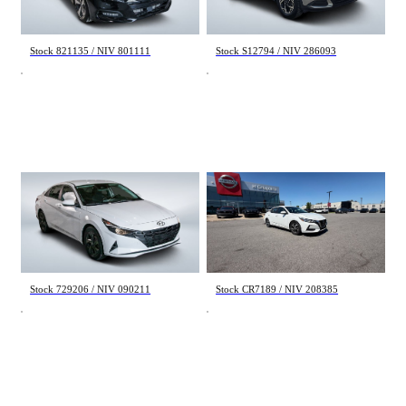
22 998 $
24 995 $
Stock 821135 / NIV 801111
Stock S12794 / NIV 286093
Hyundai Elantra
Nissan Sentra
Preferred 2021
SV 2021
90 417 km
74 866 km
16 992 $
17 328 $
Stock 729206 / NIV 090211
Stock CR7189 / NIV 208385