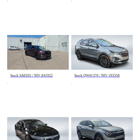
Ford EDGE
Chevrolet Equinox
ST Line 2024
RS 2024
54 000 km
26 850 km
31 995 $
29 895 $
Stock SA0205 / NIV A41922
Stock QW41370 / NIV 193358
Honda Accord
Kia Sportage
Touring 2020
LX 2024
117 728 km
89 479 km