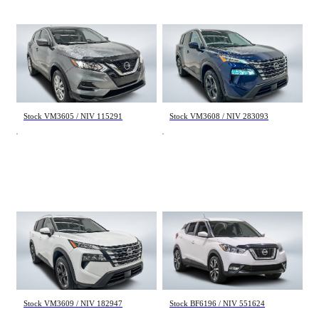
Nissan Qashqai
Nissan Rogue
S 2023
SV Moonroof 2024
57 224 km
42 061 km
21 995 $
26 995 $
Stock VM3605 / NIV 115291
Stock VM3608 / NIV 283093
Nissan Rogue
Nissan Kicks
SV Moonroof 2024
SV 2019
45 665 km
110 081 km
26 595 $
13 995 $
Stock VM3609 / NIV 182947
Stock BF6196 / NIV 551624