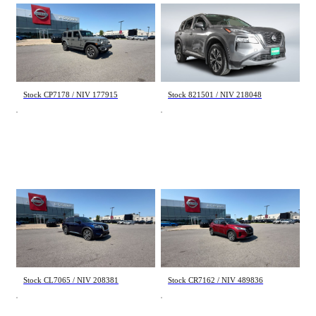
Jeep Wrangler Unlimited
Nissan Rogue
Sahara 2020
SV Moonroof 2023
77 777 km
80 345 km
36 723 $
22 698 $
Stock CP7178 / NIV 177915
Stock 821501 / NIV 218048
Nissan Pathfinder
Nissan Kicks
Platinum 2024
SV 2021
72 569 km
14 980 km
46 803 $
18 652 $
Stock CL7065 / NIV 208381
Stock CR7162 / NIV 489836