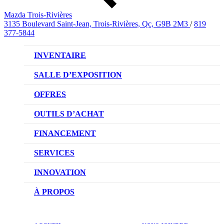
Mazda Trois-Rivières
3135 Boulevard Saint-Jean, Trois-Rivières, Qc, G9B 2M3
/
819
377-5844
INVENTAIRE
VÉHICULES NEUFS
SALLE D’EXPOSITION
VÉHICULES D’OCCASION
OFFRES
OFFRES DU CONCESSIONNAIRE
OUTILS D’ACHAT
CONFIGUREZ VOTRE VÉHICULE
FINANCEMENT
RÉSERVEZ UN ESSAI ROUTIER
NOTRE DIFFÉRENCE
SERVICES
DEMANDEZ UN PRIX
DEMANDE DE CRÉDIT AUTO
NOTRE PROMESSE
INNOVATION
ÉVALUEZ VOTRE ÉCHANGE
PRENDRE UN RENDEZ-VOUS
TECHNOLOGIE SKYACTIV
À PROPOS
PROMOTIONS DU SERVICE
TRACTION INTÉGRALE I-ACTIV
NOTRE HISTOIRE