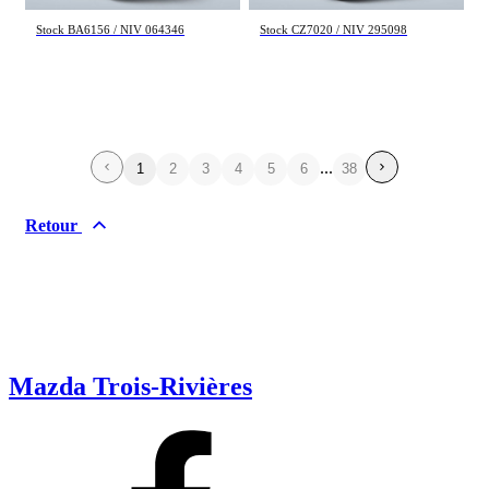
Stock BA6156 / NIV 064346
Stock CZ7020 / NIV 295098
...
1
2
3
4
5
6
38
Retour
Mazda Trois-Rivières