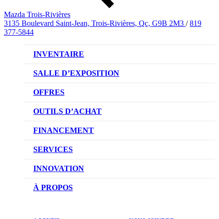
Mazda Trois-Rivières
3135 Boulevard Saint-Jean, Trois-Rivières, Qc, G9B 2M3
/
819
377-5844
INVENTAIRE
VÉHICULES NEUFS
SALLE D’EXPOSITION
VÉHICULES D’OCCASION
OFFRES
OFFRES DU CONCESSIONNAIRE
OUTILS D’ACHAT
CONFIGUREZ VOTRE VÉHICULE
FINANCEMENT
RÉSERVEZ UN ESSAI ROUTIER
NOTRE DIFFÉRENCE
SERVICES
DEMANDEZ UN PRIX
DEMANDE DE CRÉDIT AUTO
NOTRE PROMESSE
INNOVATION
ÉVALUEZ VOTRE ÉCHANGE
PRENDRE UN RENDEZ-VOUS
TECHNOLOGIE SKYACTIV
À PROPOS
PROMOTIONS DU SERVICE
TRACTION INTÉGRALE I-ACTIV
NOTRE HISTOIRE