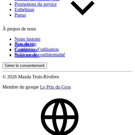
Promotions du service
Esthétique
Pneus
À propos de nous
Notre histoire
Plan du site
Actualités
Conditions d’utilisation
Évaluations
Politique de confidentialité
Nous joindre
Gérer le consentement
© 2026 Mazda Trois-Rivières
Membre du groupe
Le Prix du Gros