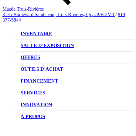
Mazda Trois-Rivières
3135 Boulevard Saint-Jean, Trois-Rivières, Qc, G9B 2M3
/
819
377-5844
INVENTAIRE
VÉHICULES NEUFS
SALLE D’EXPOSITION
VÉHICULES D’OCCASION
OFFRES
OFFRES DU CONCESSIONNAIRE
OUTILS D’ACHAT
CONFIGUREZ VOTRE VÉHICULE
FINANCEMENT
RÉSERVEZ UN ESSAI ROUTIER
NOTRE DIFFÉRENCE
SERVICES
DEMANDEZ UN PRIX
DEMANDE DE CRÉDIT AUTO
NOTRE PROMESSE
INNOVATION
ÉVALUEZ VOTRE ÉCHANGE
PRENDRE UN RENDEZ-VOUS
TECHNOLOGIE SKYACTIV
À PROPOS
PROMOTIONS DU SERVICE
TRACTION INTÉGRALE I-ACTIV
NOTRE HISTOIRE