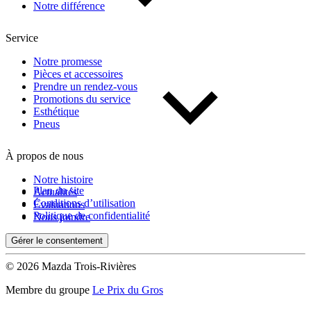
Notre différence
Service
Notre promesse
Pièces et accessoires
Prendre un rendez-vous
Promotions du service
Esthétique
Pneus
À propos de nous
Notre histoire
Plan du site
Actualités
Conditions d’utilisation
Évaluations
Politique de confidentialité
Nous joindre
Gérer le consentement
© 2026 Mazda Trois-Rivières
Membre du groupe
Le Prix du Gros