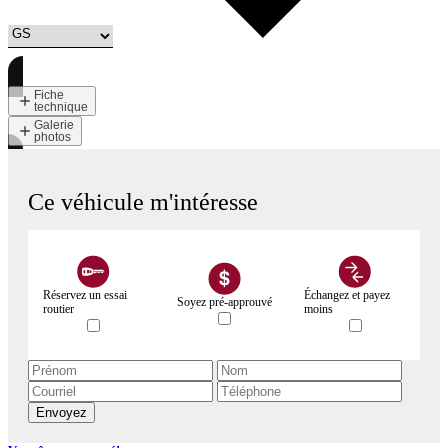
Fiche
technique
Galerie
photos
Ce véhicule m'intéresse
Réservez un essai
Échangez et payez
Soyez pré-approuvé
routier
moins
Envoyez