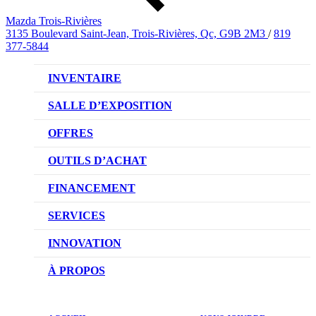
Mazda Trois-Rivières
3135 Boulevard Saint-Jean, Trois-Rivières, Qc, G9B 2M3
/
819
377-5844
INVENTAIRE
VÉHICULES NEUFS
SALLE D’EXPOSITION
VÉHICULES D’OCCASION
OFFRES
OFFRES DU CONCESSIONNAIRE
OUTILS D’ACHAT
CONFIGUREZ VOTRE VÉHICULE
FINANCEMENT
RÉSERVEZ UN ESSAI ROUTIER
NOTRE DIFFÉRENCE
SERVICES
DEMANDEZ UN PRIX
DEMANDE DE CRÉDIT AUTO
NOTRE PROMESSE
INNOVATION
ÉVALUEZ VOTRE ÉCHANGE
PRENDRE UN RENDEZ-VOUS
TECHNOLOGIE SKYACTIV
À PROPOS
PROMOTIONS DU SERVICE
TRACTION INTÉGRALE I-ACTIV
NOTRE HISTOIRE