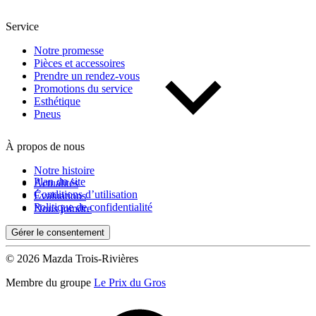
Service
Notre promesse
Pièces et accessoires
Prendre un rendez-vous
Promotions du service
Esthétique
Pneus
À propos de nous
Notre histoire
Plan du site
Actualités
Conditions d’utilisation
Évaluations
Politique de confidentialité
Nous joindre
Gérer le consentement
© 2026 Mazda Trois-Rivières
Membre du groupe
Le Prix du Gros