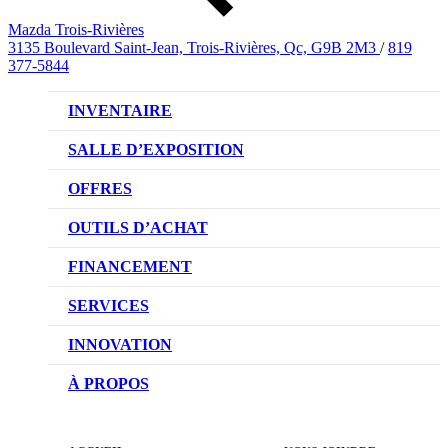
Mazda Trois-Rivières
3135 Boulevard Saint-Jean, Trois-Rivières, Qc, G9B 2M3
/
819
377-5844
INVENTAIRE
VÉHICULES NEUFS
SALLE D’EXPOSITION
VÉHICULES D’OCCASION
OFFRES
OFFRES DU CONCESSIONNAIRE
OUTILS D’ACHAT
CONFIGUREZ VOTRE VÉHICULE
FINANCEMENT
RÉSERVEZ UN ESSAI ROUTIER
NOTRE DIFFÉRENCE
SERVICES
DEMANDEZ UN PRIX
DEMANDE DE CRÉDIT AUTO
NOTRE PROMESSE
INNOVATION
ÉVALUEZ VOTRE ÉCHANGE
PRENDRE UN RENDEZ-VOUS
TECHNOLOGIE SKYACTIV
À PROPOS
PROMOTIONS DU SERVICE
TRACTION INTÉGRALE I-ACTIV
NOTRE HISTOIRE