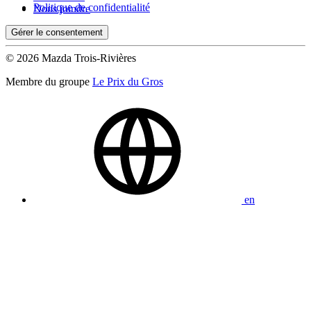
Politique de confidentialité
Nous joindre
Gérer le consentement
© 2026 Mazda Trois-Rivières
Membre du groupe
Le Prix du Gros
en