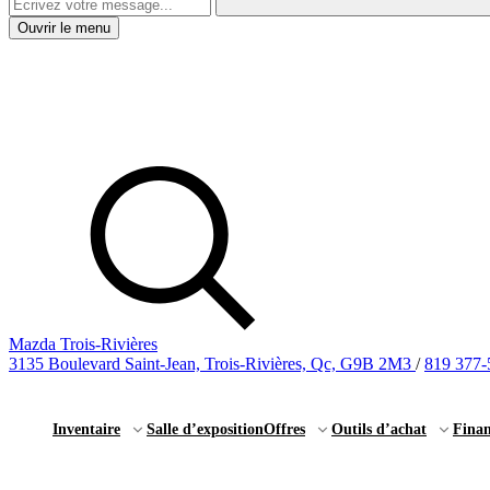
Ouvrir le menu
Mazda Trois-Rivières
3135 Boulevard Saint-Jean, Trois-Rivières, Qc, G9B 2M3
/
819 377-
Inventaire
Salle d’exposition
Offres
Outils d’achat
Fina