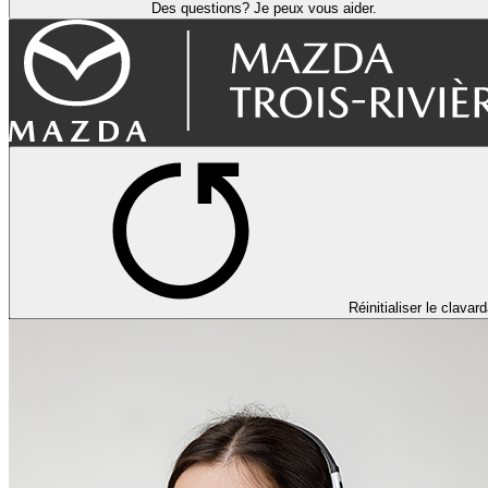
Des questions? Je peux vous aider.
Réinitialiser le clavar