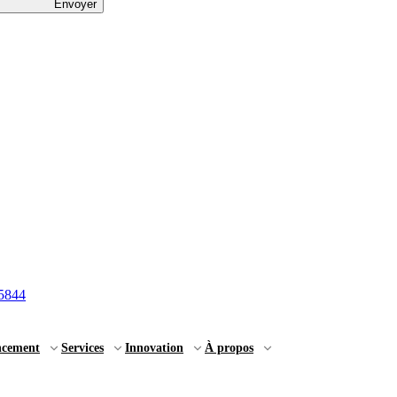
Envoyer
5844
ncement
Services
Innovation
À propos