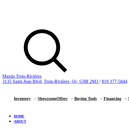
Mazda Trois-Rivières
3135 Saint-Jean Blvd, Trois-Rivières, Qc, G9B 2M3
/
819 377-5844
Inventory
Showroom
Offers
Buying Tools
Financing
HOME
ABOUT