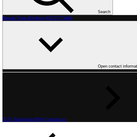
Search
Mazda Trois-Rivières
819 377-5844
Open contact informat
3135 Saint-Jean Blvd
Contact us