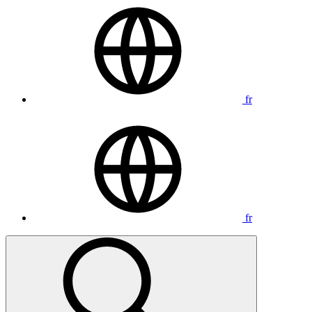
fr
fr