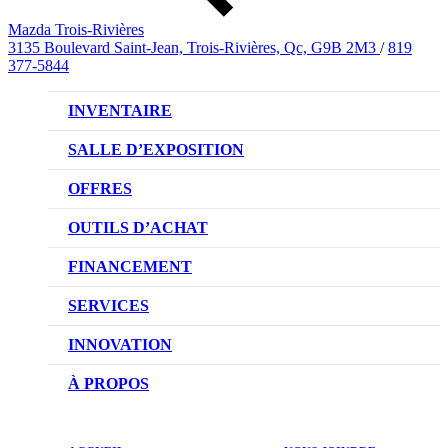
Mazda Trois-Rivières
3135 Boulevard Saint-Jean, Trois-Rivières, Qc, G9B 2M3
/
819
377-5844
INVENTAIRE
VÉHICULES NEUFS
SALLE D’EXPOSITION
VÉHICULES D’OCCASION
OFFRES
OFFRES DU CONCESSIONNAIRE
OUTILS D’ACHAT
CONFIGUREZ VOTRE VÉHICULE
FINANCEMENT
RÉSERVEZ UN ESSAI ROUTIER
NOTRE DIFFÉRENCE
SERVICES
DEMANDEZ UN PRIX
DEMANDE DE CRÉDIT AUTO
NOTRE PROMESSE
INNOVATION
ÉVALUEZ VOTRE ÉCHANGE
PRENDRE UN RENDEZ-VOUS
TECHNOLOGIE SKYACTIV
À PROPOS
PROMOTIONS DU SERVICE
TRACTION INTÉGRALE I-ACTIV
NOTRE HISTOIRE