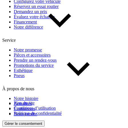
Configurez votre véhicule
Réservez un essai routier
Demandez un prix
Évaluez votre échange
Financement
Notre différence
Service
Notre promesse
Pièces et accessoires
Prendre un rendez-vous
Promotions du service
Esthétique
Pneus
À propos de nous
Notre histoire
Plan du site
Actualités
Conditions d’utilisation
Évaluations
Politique de confidentialité
Nous joindre
Gérer le consentement