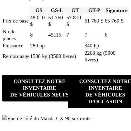
GS
GS-L
GT
GT-P
Signature
48 010
51 760
57 810
Prix de base
61 760 $
65 760 $
$
$
$
Nb de
8
45115
7
7
6
places
Puissance
280 hp
340 hp
2268 kg (5000
Remorquage
1588 kg (3500 livres)
livres)
CONSULTEZ NOTRE
CONSULTEZ NOTR
INVENTAIRE
INVENTAIRE
DE VÉHICULES NEUFS
DE VÉHICULES
D’OCCASION