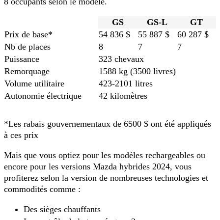
8 occupants selon le modèle.
GS
GS-L
GT
Prix de base*
54 836 $
55 887 $
60 287 $
Nb de places
8
7
7
Puissance
323 chevaux
Remorquage
1588 kg (3500 livres)
Volume utilitaire
423-2101 litres
Autonomie électrique
42 kilomètres
*Les rabais gouvernementaux de 6500 $ ont été appliqués
à ces prix
Mais que vous optiez pour les modèles rechargeables ou
encore pour les versions Mazda hybrides 2024, vous
profiterez selon la version de nombreuses technologies et
commodités comme :
Des sièges chauffants