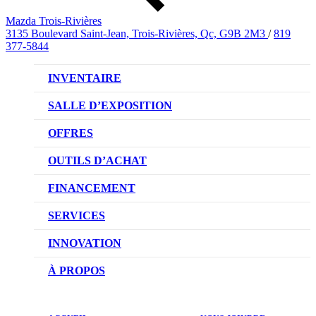
Mazda Trois-Rivières
3135 Boulevard Saint-Jean, Trois-Rivières, Qc, G9B 2M3
/
819
377-5844
INVENTAIRE
VÉHICULES NEUFS
SALLE D’EXPOSITION
VÉHICULES D’OCCASION
OFFRES
OFFRES DU CONCESSIONNAIRE
OUTILS D’ACHAT
CONFIGUREZ VOTRE VÉHICULE
FINANCEMENT
RÉSERVEZ UN ESSAI ROUTIER
NOTRE DIFFÉRENCE
SERVICES
DEMANDEZ UN PRIX
DEMANDE DE CRÉDIT AUTO
NOTRE PROMESSE
INNOVATION
ÉVALUEZ VOTRE ÉCHANGE
PRENDRE UN RENDEZ-VOUS
TECHNOLOGIE SKYACTIV
À PROPOS
PROMOTIONS DU SERVICE
TRACTION INTÉGRALE I-ACTIV
NOTRE HISTOIRE