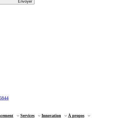
Envoyer
5844
ncement
Services
Innovation
À propos