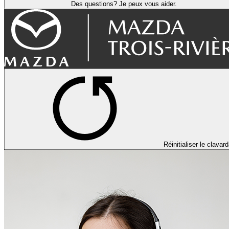
Des questions? Je peux vous aider.
Réinitialiser le clavar