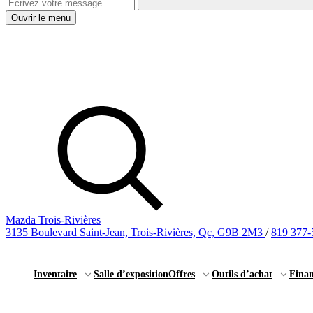
Ouvrir le menu
Mazda Trois-Rivières
3135 Boulevard Saint-Jean, Trois-Rivières, Qc, G9B 2M3
/
819 377-
Inventaire
Salle d’exposition
Offres
Outils d’achat
Fina