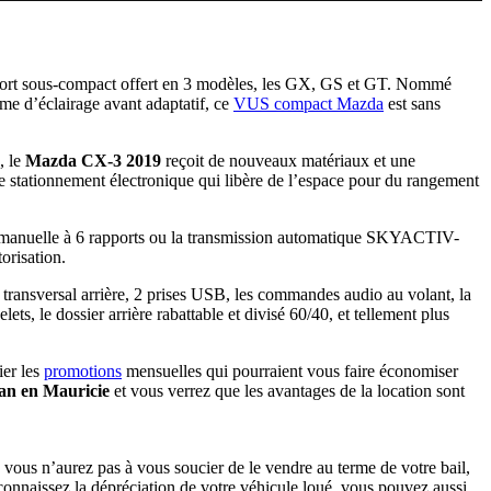
 sport sous-compact offert en 3 modèles, les GX, GS et GT. Nommé
ème d’éclairage avant adaptatif, ce
VUS compact Mazda
est sans
, le
Mazda CX-3 2019
reçoit de nouveaux matériaux et une
de stationnement électronique qui libère de l’espace pour du rangement
te manuelle à 6 rapports ou la transmission automatique SKYACTIV-
orisation.
c transversal arrière, 2 prises USB, les commandes audio au volant, la
ts, le dossier arrière rabattable et divisé 60/40, et tellement plus
ier les
promotions
mensuelles qui pourraient vous faire économiser
gan en Mauricie
et vous verrez que les avantages de la location sont
vous n’aurez pas à vous soucier de le vendre au terme de votre bail,
onnaissez la dépréciation de votre véhicule loué, vous pouvez aussi