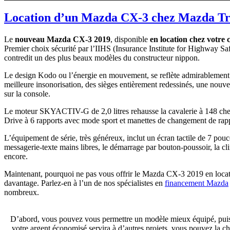
Location d’un Mazda CX-3 chez Mazda Tro
Le
nouveau Mazda CX-3 2019
, disponible
en location chez votre
Premier choix sécurité par l’IIHS (Insurance Institute for Highway Saf
contredit un des plus beaux modèles du constructeur nippon.
Le design Kodo ou l’énergie en mouvement, se reflète admirablement su
meilleure insonorisation, des sièges entièrement redessinés, une nouve
sur la console.
Le moteur SKYACTIV-G de 2,0 litres rehausse la cavalerie à 148 chev
Drive à 6 rapports avec mode sport et manettes de changement de rappor
L’équipement de série, très généreux, inclut un écran tactile de 7 pouc
messagerie-texte mains libres, le démarrage par bouton-poussoir, la clim
encore.
Maintenant, pourquoi ne pas vous offrir le Mazda CX-3 2019 en locati
davantage. Parlez-en à l’un de nos spécialistes en
financement Mazda
nombreux.
D’abord, vous pouvez vous permettre un modèle mieux équipé, puisque
votre argent économisé servira à d’autres projets, vous pouvez la 