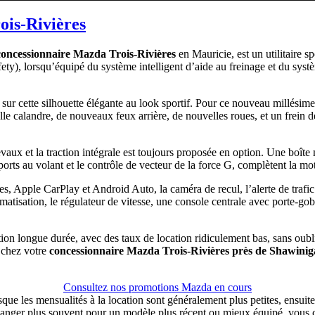
is-Rivières
 concessionnaire Mazda Trois-Rivières
en Mauricie, est un utilitaire
ety), lorsqu’équipé du système intelligent d’aide au freinage et du syst
r cette silhouette élégante au look sportif. Pour ce nouveau millésime
lle calandre, de nouveaux feux arrière, de nouvelles roues, et un frein 
aux et la traction intégrale est toujours proposée en option. Une boî
ts au volant et le contrôle de vecteur de la force G, complètent la mot
es, Apple CarPlay et Android Auto, la caméra de recul, l’alerte de trafi
atisation, le régulateur de vitesse, une console centrale avec porte-gobele
on longue durée, avec des taux de location ridiculement bas, sans oubl
chez votre
concessionnaire Mazda Trois-Rivières près de Shawini
Consultez nos promotions Mazda en cours
 les mensualités à la location sont généralement plus petites, ensuite 
changer plus souvent pour un modèle plus récent ou mieux équipé, vous c