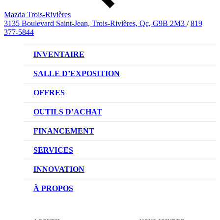
Mazda Trois-Rivières
3135 Boulevard Saint-Jean, Trois-Rivières, Qc, G9B 2M3
/
819
377-5844
INVENTAIRE
VÉHICULES NEUFS
SALLE D’EXPOSITION
VÉHICULES D’OCCASION
OFFRES
OFFRES DU CONCESSIONNAIRE
OUTILS D’ACHAT
CONFIGUREZ VOTRE VÉHICULE
FINANCEMENT
RÉSERVEZ UN ESSAI ROUTIER
NOTRE DIFFÉRENCE
SERVICES
DEMANDEZ UN PRIX
DEMANDE DE CRÉDIT AUTO
NOTRE PROMESSE
INNOVATION
ÉVALUEZ VOTRE ÉCHANGE
PRENDRE UN RENDEZ-VOUS
TECHNOLOGIE SKYACTIV
À PROPOS
PROMOTIONS DU SERVICE
TRACTION INTÉGRALE I-ACTIV
NOTRE HISTOIRE