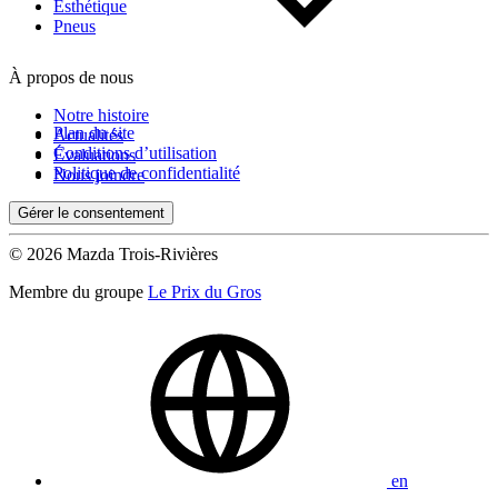
Esthétique
Pneus
À propos de nous
Notre histoire
Plan du site
Actualités
Conditions d’utilisation
Évaluations
Politique de confidentialité
Nous joindre
Gérer le consentement
© 2026 Mazda Trois-Rivières
Membre du groupe
Le Prix du Gros
en