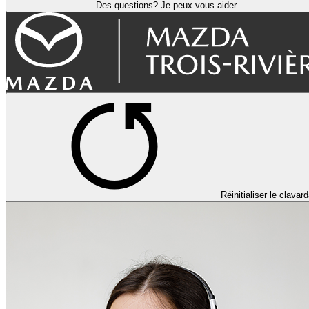
Des questions? Je peux vous aider.
Réinitialiser le clavar