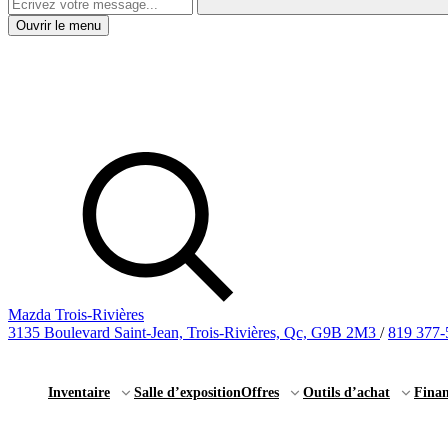
Ouvrir le menu
Mazda Trois-Rivières
3135 Boulevard Saint-Jean, Trois-Rivières, Qc, G9B 2M3
/
819 377-
Inventaire
Salle d’exposition
Offres
Outils d’achat
Fina