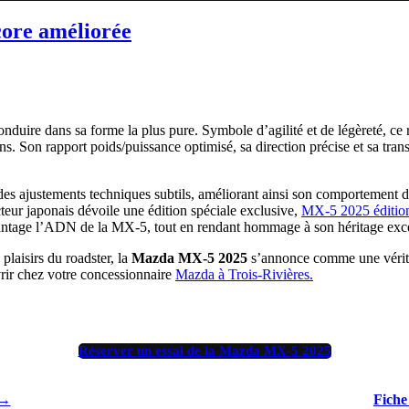
core améliorée
conduire dans sa forme la plus pure. Symbole d’agilité et de légèreté,
ions. Son rapport poids/puissance optimisé, sa direction précise et sa tr
des ajustements techniques subtils, améliorant ainsi son comportement d
teur japonais dévoile une édition spéciale exclusive,
MX-5 2025 édition
antage l’ADN de la MX-5, tout en rendant hommage à son héritage exc
laisirs du roadster, la
Mazda MX-5 2025
s’annonce comme une véritab
vrir chez votre concessionnaire
Mazda à Trois-Rivières.
Réserver un essai de la Mazda MX-5 2025
 →
Fiche