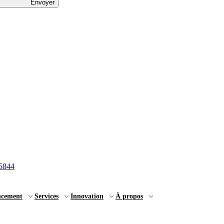
Envoyer
5844
ncement
Services
Innovation
À propos