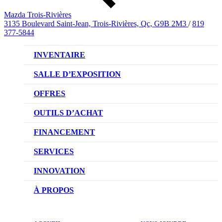
Mazda Trois-Rivières
3135 Boulevard Saint-Jean, Trois-Rivières, Qc, G9B 2M3
/
819
377-5844
INVENTAIRE
VÉHICULES NEUFS
SALLE D’EXPOSITION
VÉHICULES D’OCCASION
OFFRES
OFFRES DU CONCESSIONNAIRE
OUTILS D’ACHAT
CONFIGUREZ VOTRE VÉHICULE
FINANCEMENT
RÉSERVEZ UN ESSAI ROUTIER
NOTRE DIFFÉRENCE
SERVICES
DEMANDEZ UN PRIX
DEMANDE DE CRÉDIT AUTO
NOTRE PROMESSE
INNOVATION
ÉVALUEZ VOTRE ÉCHANGE
PRENDRE UN RENDEZ-VOUS
TECHNOLOGIE SKYACTIV
À PROPOS
PROMOTIONS DU SERVICE
TRACTION INTÉGRALE I-ACTIV
NOTRE HISTOIRE