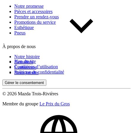
Notre promesse
Pièces et accessoires
Prendre un rendez-vous
Promotions du service
Esthétique
Pneus
À propos de nous
Notre histoire
Plan du site
Actualités
Conditions d’utilisation
Évaluations
Politique de confidentialité
Nous joindre
Gérer le consentement
© 2026 Mazda Trois-Rivières
Membre du groupe
Le Prix du Gros