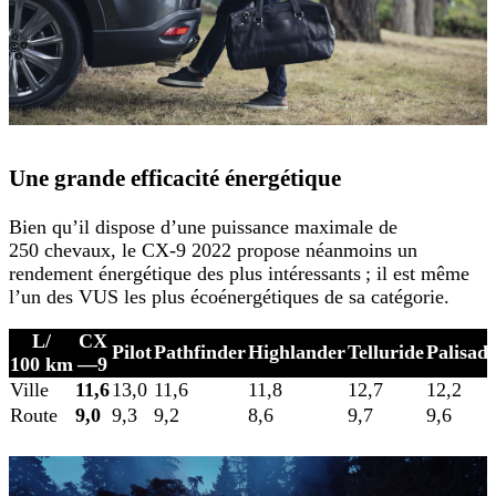
Une grande efficacité énergétique
Bien qu’il dispose d’une puissance maximale de
250 chevaux, le CX-9 2022 propose néanmoins un
rendement énergétique des plus intéressants ; il est même
l’un des VUS les plus écoénergétiques de sa catégorie.
L/
CX
Pilot
Pathfinder
Highlander
Telluride
Palisad
100 km
—9
Ville
11,6
13,0
11,6
11,8
12,7
12,2
Route
9,0
9,3
9,2
8,6
9,7
9,6