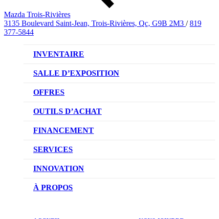
Mazda Trois-Rivières
3135 Boulevard Saint-Jean, Trois-Rivières, Qc, G9B 2M3
/
819
377-5844
INVENTAIRE
VÉHICULES NEUFS
SALLE D’EXPOSITION
VÉHICULES D’OCCASION
OFFRES
OFFRES DU CONCESSIONNAIRE
OUTILS D’ACHAT
CONFIGUREZ VOTRE VÉHICULE
FINANCEMENT
RÉSERVEZ UN ESSAI ROUTIER
NOTRE DIFFÉRENCE
SERVICES
DEMANDEZ UN PRIX
DEMANDE DE CRÉDIT AUTO
NOTRE PROMESSE
INNOVATION
ÉVALUEZ VOTRE ÉCHANGE
PRENDRE UN RENDEZ-VOUS
TECHNOLOGIE SKYACTIV
À PROPOS
PROMOTIONS DU SERVICE
TRACTION INTÉGRALE I-ACTIV
NOTRE HISTOIRE