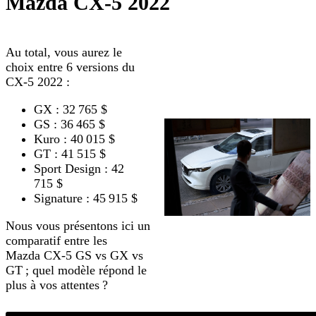
Mazda CX-5 2022
Au total, vous aurez le
choix entre 6 versions du
CX-5 2022 :
GX : 32 765 $
GS : 36 465 $
Kuro : 40 015 $
GT : 41 515 $
Sport Design : 42
715 $
Signature : 45 915 $
Nous vous présentons ici un
comparatif entre les
Mazda CX-5 GS vs GX vs
GT ; quel modèle répond le
plus à vos attentes ?