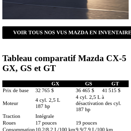
VOIR TOUS NOS VUS MAZDA EN INVENTAIR
Tableau comparatif Mazda CX-5
GX, GS et GT
GX
GS
GT
Prix de base
32 765 $
36 465 $
41 515 $
4 cyl. 2,5 L à
4 cyl. 2,5 L
Moteur
désactivation des cyl.
187 hp
187 hp
Traction
Intégrale
Roues
17 pouces
19 pouces
Consommation
10,2/8,2 L/100 km
9,9/7,9 L/100 km