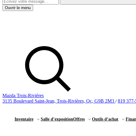
Ouvrir le menu
Mazda Trois-Rivières
3135 Boulevard Saint-Jean, Trois-Rivières, Qc, G9B 2M3
/
819 377-
Inventaire
Salle d’exposition
Offres
Outils d’achat
Fina