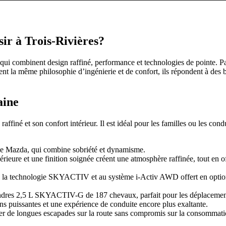
ir à Trois-Rivières?
qui combinent design raffiné, performance et technologies de pointe. P
nt la même philosophie d’ingénierie et de confort, ils répondent à des b
aine
ffiné et son confort intérieur. Il est idéal pour les familles ou les co
 de Mazda, qui combine sobriété et dynamisme.
érieure et une finition soignée créent une atmosphère raffinée, tout en 
 à la technologie SKYACTIV et au système i-Activ AWD offert en option,
indres 2,5 L SKYACTIV-G de 187 chevaux, parfait pour les déplacement
ns puissantes et une expérience de conduite encore plus exaltante.
iter de longues escapades sur la route sans compromis sur la consommat