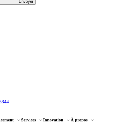
Envoyer
5844
ncement
Services
Innovation
À propos