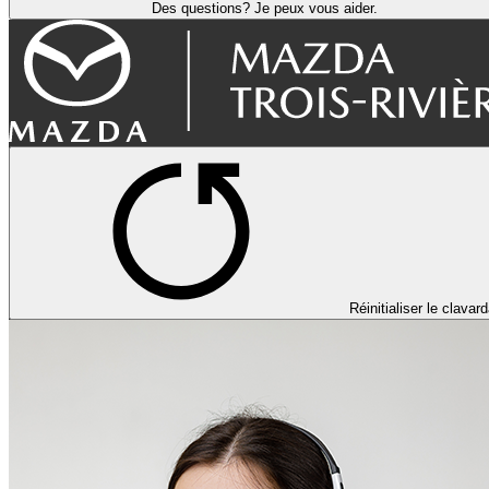
Des questions? Je peux vous aider.
Réinitialiser le clavar