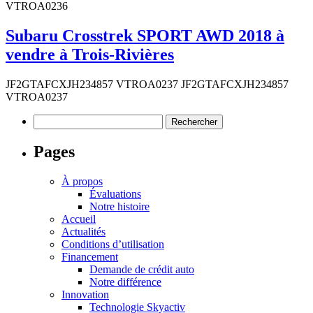
VTROA0236
Subaru Crosstrek SPORT AWD 2018 à
vendre à Trois-Rivières
JF2GTAFCXJH234857 VTROA0237 JF2GTAFCXJH234857
VTROA0237
Rechercher :
Pages
À propos
Évaluations
Notre histoire
Accueil
Actualités
Conditions d’utilisation
Financement
Demande de crédit auto
Notre différence
Innovation
Technologie Skyactiv