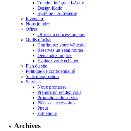
Traction intégrale I-Activ
Design Kodo
Système I-Activsense
Inventaire
Nous joindre
Offres
Offres du concessionnaire
Outils d’achat
Configurez votre véhicule
Réservez un essai routier
Demandez un prix
Évaluez votre échange
Plan du site
Politique de confidentialité
Salle d’exposition
Services
Notre promesse
Prendre un rendez-vous
Promotions du service
Pièces et accessoires
Pneus
Esthétique
Archives