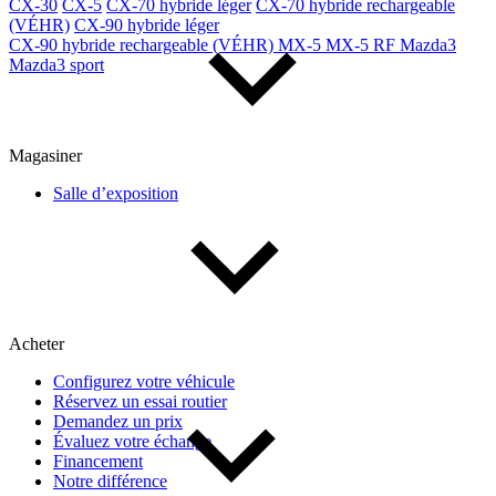
CX-30
CX-5
CX-70 hybride léger
CX-70 hybride rechargeable
(VÉHR)
CX-90 hybride léger
CX-90 hybride rechargeable (VÉHR)
MX-5
MX-5 RF
Mazda3
Mazda3 sport
Magasiner
Salle d’exposition
Acheter
Configurez votre véhicule
Réservez un essai routier
Demandez un prix
Évaluez votre échange
Financement
Notre différence