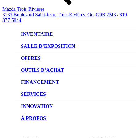
Mazda Trois-Rivières
3135 Boulevard Saint-Jean, Trois-Rivières, Qc, G9B 2M3
/
819
377-5844
INVENTAIRE
VÉHICULES NEUFS
SALLE D’EXPOSITION
VÉHICULES D’OCCASION
OFFRES
OFFRES DU CONCESSIONNAIRE
OUTILS D’ACHAT
CONFIGUREZ VOTRE VÉHICULE
FINANCEMENT
RÉSERVEZ UN ESSAI ROUTIER
NOTRE DIFFÉRENCE
SERVICES
DEMANDEZ UN PRIX
DEMANDE DE CRÉDIT AUTO
NOTRE PROMESSE
INNOVATION
ÉVALUEZ VOTRE ÉCHANGE
PRENDRE UN RENDEZ-VOUS
TECHNOLOGIE SKYACTIV
À PROPOS
PROMOTIONS DU SERVICE
TRACTION INTÉGRALE I-ACTIV
NOTRE HISTOIRE