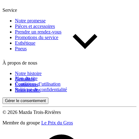
Service
Notre promesse
Pièces et accessoires
Prendre un rendez-vous
Promotions du service
Esthétique
Pneus
À propos de nous
Notre histoire
Plan du site
Actualités
Conditions d’utilisation
Évaluations
Politique de confidentialité
Nous joindre
Gérer le consentement
© 2026 Mazda Trois-Rivières
Membre du groupe
Le Prix du Gros