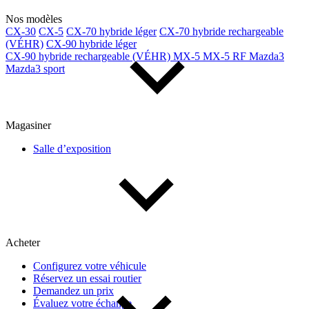
Nos modèles
CX-30
CX-5
CX-70 hybride léger
CX-70 hybride rechargeable
(VÉHR)
CX-90 hybride léger
CX-90 hybride rechargeable (VÉHR)
MX-5
MX-5 RF
Mazda3
Mazda3 sport
Magasiner
Salle d’exposition
Acheter
Configurez votre véhicule
Réservez un essai routier
Demandez un prix
Évaluez votre échange