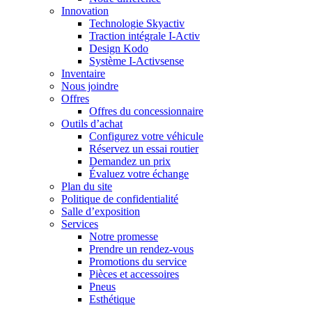
Innovation
Technologie Skyactiv
Traction intégrale I-Activ
Design Kodo
Système I-Activsense
Inventaire
Nous joindre
Offres
Offres du concessionnaire
Outils d’achat
Configurez votre véhicule
Réservez un essai routier
Demandez un prix
Évaluez votre échange
Plan du site
Politique de confidentialité
Salle d’exposition
Services
Notre promesse
Prendre un rendez-vous
Promotions du service
Pièces et accessoires
Pneus
Esthétique