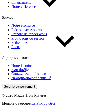
Financement
Notre différence
Service
Notre promesse
Pièces et accessoires
Prendre un rendez-vous
Promotions du service
Esthétique
Pneus
À propos de nous
Notre histoire
Plan du site
Actualités
Conditions d’utilisation
Évaluations
Politique de confidentialité
Nous joindre
Gérer le consentement
© 2026 Mazda Trois-Rivières
Membre du groupe
Le Prix du Gros