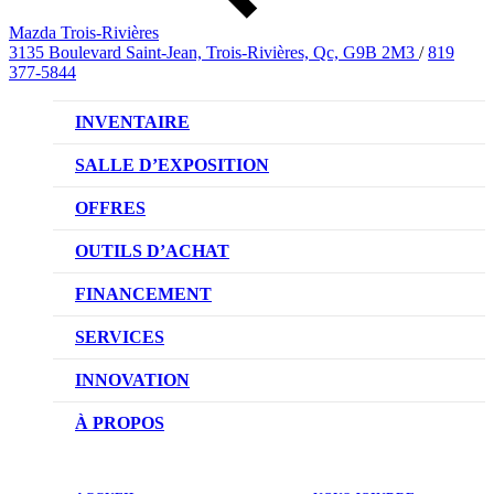
Mazda Trois-Rivières
3135 Boulevard Saint-Jean, Trois-Rivières, Qc, G9B 2M3
/
819
377-5844
INVENTAIRE
VÉHICULES NEUFS
SALLE D’EXPOSITION
VÉHICULES D’OCCASION
OFFRES
OFFRES DU CONCESSIONNAIRE
OUTILS D’ACHAT
CONFIGUREZ VOTRE VÉHICULE
FINANCEMENT
RÉSERVEZ UN ESSAI ROUTIER
NOTRE DIFFÉRENCE
SERVICES
DEMANDEZ UN PRIX
DEMANDE DE CRÉDIT AUTO
NOTRE PROMESSE
INNOVATION
ÉVALUEZ VOTRE ÉCHANGE
PRENDRE UN RENDEZ-VOUS
TECHNOLOGIE SKYACTIV
À PROPOS
PROMOTIONS DU SERVICE
TRACTION INTÉGRALE I-ACTIV
NOTRE HISTOIRE