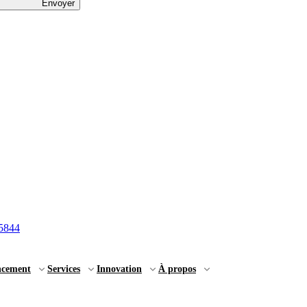
Envoyer
5844
ncement
Services
Innovation
À propos