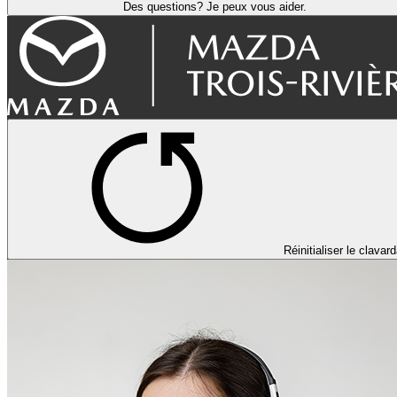
Des questions? Je peux vous aider.
Réinitialiser le clavar