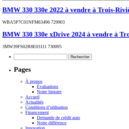
BMW 330 330e 2022 à vendre à Trois-Rivi
WBA5P7C01NFM63496 729903
BMW 330 330e xDrive 2024 à vendre à Tro
3MW39FS02R8E03111 730095
Rechercher :
Pages
À propos
Évaluations
Notre histoire
Accueil
Actualités
Conditions d’utilisation
Financement
Demande de crédit auto
Notre différence
Innovation