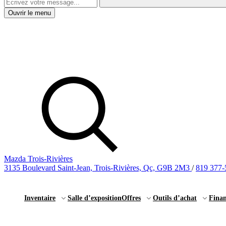
Ouvrir le menu
Mazda Trois-Rivières
3135 Boulevard Saint-Jean, Trois-Rivières, Qc, G9B 2M3
/
819 377-
Inventaire
Salle d’exposition
Offres
Outils d’achat
Fina