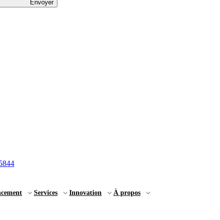
Envoyer
5844
ncement
Services
Innovation
À propos