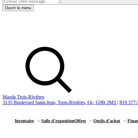
Ouvrir le menu
Mazda Trois-Rivières
3135 Boulevard Saint-Jean, Trois-Rivières, Qc, G9B 2M3
/
819 377-
Inventaire
Salle d’exposition
Offres
Outils d’achat
Fina