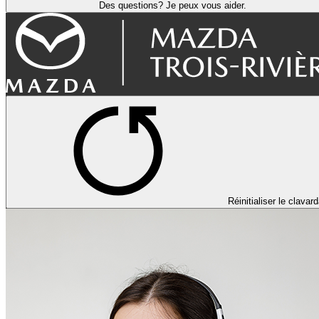
Des questions? Je peux vous aider.
Réinitialiser le clavar