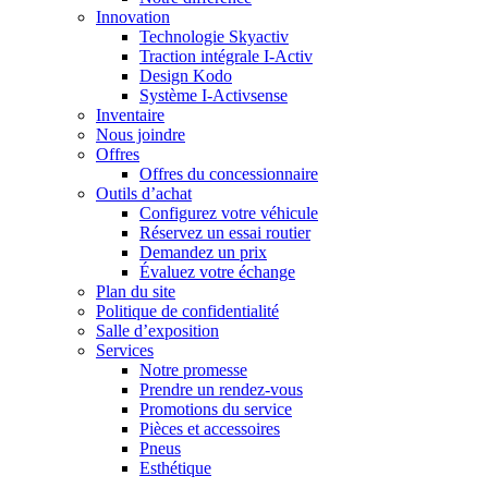
Innovation
Technologie Skyactiv
Traction intégrale I-Activ
Design Kodo
Système I-Activsense
Inventaire
Nous joindre
Offres
Offres du concessionnaire
Outils d’achat
Configurez votre véhicule
Réservez un essai routier
Demandez un prix
Évaluez votre échange
Plan du site
Politique de confidentialité
Salle d’exposition
Services
Notre promesse
Prendre un rendez-vous
Promotions du service
Pièces et accessoires
Pneus
Esthétique