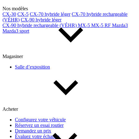
Nos modèles
CX-30
CX-5
CX-70 hybride léger
CX-70 hybride rechargeable
(VÉHR)
CX-90 hybride léger
CX-90 hybride rechargeable (VÉHR)
MX-5
MX-5 RF
Mazda3
Mazda3 sport
Magasiner
Salle d’exposition
Acheter
Configurez votre véhicule
Réservez un essai routier
Demandez un prix
Évaluez votre échange