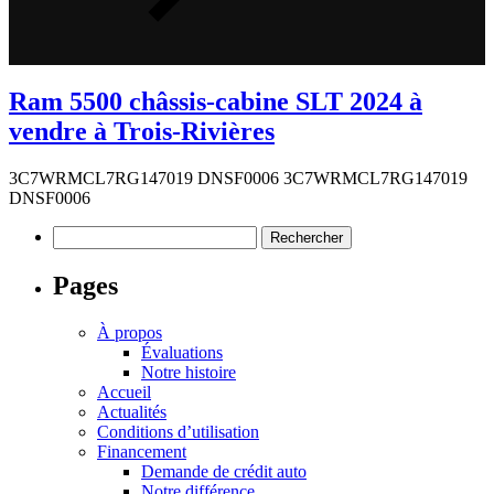
Ram 5500 châssis-cabine SLT 2024 à
vendre à Trois-Rivières
3C7WRMCL7RG147019 DNSF0006 3C7WRMCL7RG147019
DNSF0006
Rechercher :
Pages
À propos
Évaluations
Notre histoire
Accueil
Actualités
Conditions d’utilisation
Financement
Demande de crédit auto
Notre différence