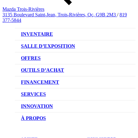
Mazda Trois-Rivières
3135 Boulevard Saint-Jean, Trois-Rivières, Qc, G9B 2M3
/
819
377-5844
INVENTAIRE
VÉHICULES NEUFS
SALLE D’EXPOSITION
VÉHICULES D’OCCASION
OFFRES
OFFRES DU CONCESSIONNAIRE
OUTILS D’ACHAT
CONFIGUREZ VOTRE VÉHICULE
FINANCEMENT
RÉSERVEZ UN ESSAI ROUTIER
NOTRE DIFFÉRENCE
SERVICES
DEMANDEZ UN PRIX
DEMANDE DE CRÉDIT AUTO
NOTRE PROMESSE
INNOVATION
ÉVALUEZ VOTRE ÉCHANGE
PRENDRE UN RENDEZ-VOUS
TECHNOLOGIE SKYACTIV
À PROPOS
PROMOTIONS DU SERVICE
TRACTION INTÉGRALE I-ACTIV
NOTRE HISTOIRE