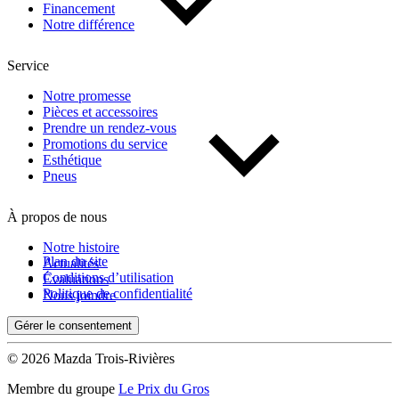
Financement
Notre différence
Service
Notre promesse
Pièces et accessoires
Prendre un rendez-vous
Promotions du service
Esthétique
Pneus
À propos de nous
Notre histoire
Plan du site
Actualités
Conditions d’utilisation
Évaluations
Politique de confidentialité
Nous joindre
Gérer le consentement
© 2026 Mazda Trois-Rivières
Membre du groupe
Le Prix du Gros