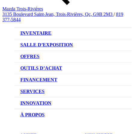
Mazda Trois-Rivières
3135 Boulevard Saint-Jean, Trois-Rivières, Qc, G9B 2M3
/
819
377-5844
INVENTAIRE
VÉHICULES NEUFS
SALLE D’EXPOSITION
VÉHICULES D’OCCASION
OFFRES
OFFRES DU CONCESSIONNAIRE
OUTILS D’ACHAT
CONFIGUREZ VOTRE VÉHICULE
FINANCEMENT
RÉSERVEZ UN ESSAI ROUTIER
NOTRE DIFFÉRENCE
SERVICES
DEMANDEZ UN PRIX
DEMANDE DE CRÉDIT AUTO
NOTRE PROMESSE
INNOVATION
ÉVALUEZ VOTRE ÉCHANGE
PRENDRE UN RENDEZ-VOUS
TECHNOLOGIE SKYACTIV
À PROPOS
PROMOTIONS DU SERVICE
TRACTION INTÉGRALE I-ACTIV
NOTRE HISTOIRE