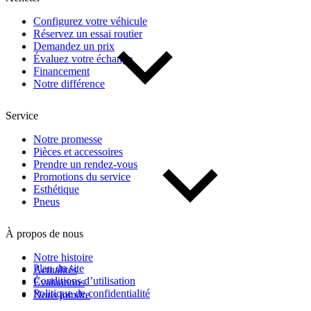
Configurez votre véhicule
Réservez un essai routier
Demandez un prix
Évaluez votre échange
Financement
Notre différence
Service
Notre promesse
Pièces et accessoires
Prendre un rendez-vous
Promotions du service
Esthétique
Pneus
À propos de nous
Notre histoire
Plan du site
Actualités
Conditions d’utilisation
Évaluations
Politique de confidentialité
Nous joindre