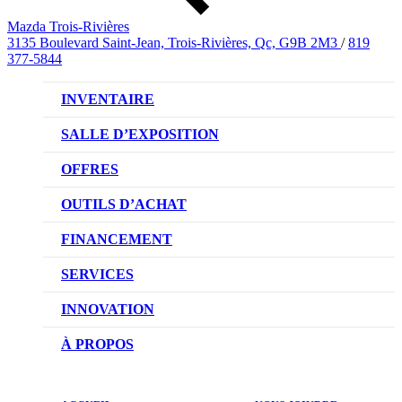
Mazda Trois-Rivières
3135 Boulevard Saint-Jean, Trois-Rivières, Qc, G9B 2M3
/
819
377-5844
INVENTAIRE
VÉHICULES NEUFS
SALLE D’EXPOSITION
VÉHICULES D’OCCASION
OFFRES
OFFRES DU CONCESSIONNAIRE
OUTILS D’ACHAT
CONFIGUREZ VOTRE VÉHICULE
FINANCEMENT
RÉSERVEZ UN ESSAI ROUTIER
NOTRE DIFFÉRENCE
SERVICES
DEMANDEZ UN PRIX
DEMANDE DE CRÉDIT AUTO
NOTRE PROMESSE
INNOVATION
ÉVALUEZ VOTRE ÉCHANGE
PRENDRE UN RENDEZ-VOUS
TECHNOLOGIE SKYACTIV
À PROPOS
PROMOTIONS DU SERVICE
TRACTION INTÉGRALE I-ACTIV
NOTRE HISTOIRE