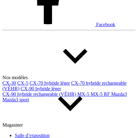
Facebook
Nos modèles
CX-30
CX-5
CX-70 hybride léger
CX-70 hybride rechargeable
(VÉHR)
CX-90 hybride léger
CX-90 hybride rechargeable (VÉHR)
MX-5
MX-5 RF
Mazda3
Mazda3 sport
Magasiner
Salle d’exposition