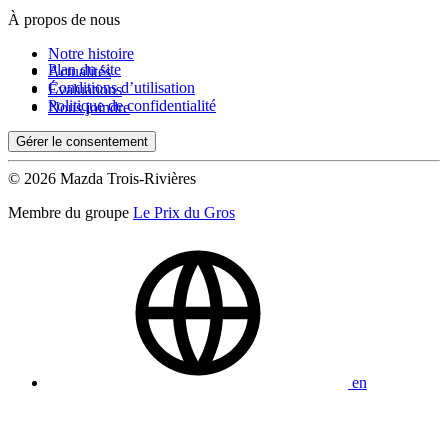
À propos de nous
Notre histoire
Plan du site
Actualités
Conditions d’utilisation
Évaluations
Politique de confidentialité
Nous joindre
Gérer le consentement
© 2026 Mazda Trois-Rivières
Membre du groupe
Le Prix du Gros
en