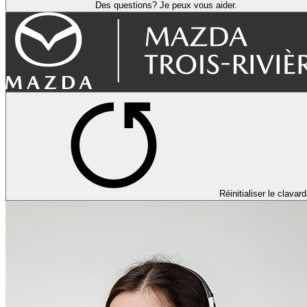
Des questions? Je peux vous aider.
Réinitialiser le clavar