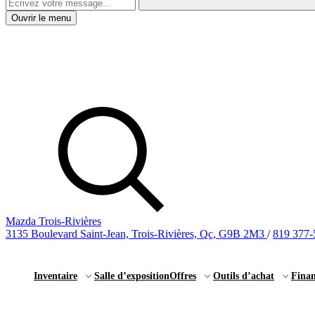
Ouvrir le menu
Mazda Trois-Rivières
3135 Boulevard Saint-Jean, Trois-Rivières, Qc, G9B 2M3
/
819 377-
Inventaire
Salle d’exposition
Offres
Outils d’achat
Fina