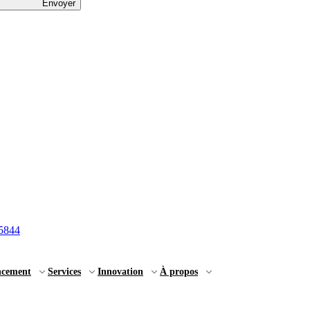
Envoyer
5844
ncement
Services
Innovation
À propos