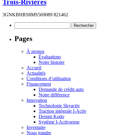
Trois-Rivières
3GNKBHRS8MS569089 821462
Rechercher :
Pages
À propos
Évaluations
Notre histoire
Accueil
Actualités
Conditions d’utilisation
Financement
Demande de crédit auto
Notre différence
Innovation
Technologie Skyactiv
Traction intégrale I-Activ
Design Kodo
Système I-Activsense
Inventaire
Nous joindre