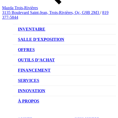
Mazda Trois-Rivières
3135 Boulevard Saint-Jean, Trois-Rivières, Qc, G9B 2M3
/
819
377-5844
INVENTAIRE
VÉHICULES NEUFS
SALLE D’EXPOSITION
VÉHICULES D’OCCASION
OFFRES
OFFRES DU CONCESSIONNAIRE
OUTILS D’ACHAT
CONFIGUREZ VOTRE VÉHICULE
FINANCEMENT
RÉSERVEZ UN ESSAI ROUTIER
NOTRE DIFFÉRENCE
SERVICES
DEMANDEZ UN PRIX
DEMANDE DE CRÉDIT AUTO
NOTRE PROMESSE
INNOVATION
ÉVALUEZ VOTRE ÉCHANGE
PRENDRE UN RENDEZ-VOUS
TECHNOLOGIE SKYACTIV
À PROPOS
PROMOTIONS DU SERVICE
TRACTION INTÉGRALE I-ACTIV
NOTRE HISTOIRE