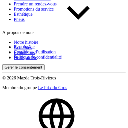
Prendre un rendez-vous
Promotions du service
Esthétique
Pneus
À propos de nous
Notre histoire
Plan du site
Actualités
Conditions d’utilisation
Évaluations
Politique de confidentialité
Nous joindre
Gérer le consentement
© 2026 Mazda Trois-Rivières
Membre du groupe
Le Prix du Gros