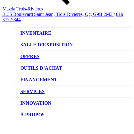
Mazda Trois-Rivières
3135 Boulevard Saint-Jean, Trois-Rivières, Qc, G9B 2M3
/
819
377-5844
INVENTAIRE
VÉHICULES NEUFS
SALLE D’EXPOSITION
VÉHICULES D’OCCASION
OFFRES
OFFRES DU CONCESSIONNAIRE
OUTILS D’ACHAT
CONFIGUREZ VOTRE VÉHICULE
FINANCEMENT
RÉSERVEZ UN ESSAI ROUTIER
NOTRE DIFFÉRENCE
SERVICES
DEMANDEZ UN PRIX
DEMANDE DE CRÉDIT AUTO
NOTRE PROMESSE
INNOVATION
ÉVALUEZ VOTRE ÉCHANGE
PRENDRE UN RENDEZ-VOUS
TECHNOLOGIE SKYACTIV
À PROPOS
PROMOTIONS DU SERVICE
TRACTION INTÉGRALE I-ACTIV
NOTRE HISTOIRE