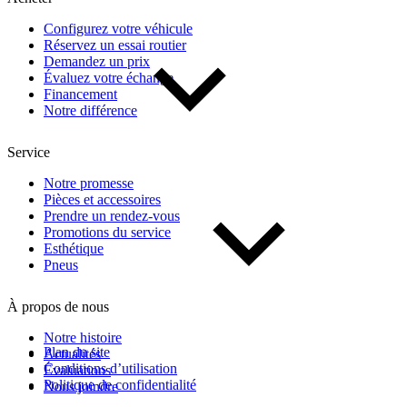
Configurez votre véhicule
Réservez un essai routier
Demandez un prix
Évaluez votre échange
Financement
Notre différence
Service
Notre promesse
Pièces et accessoires
Prendre un rendez-vous
Promotions du service
Esthétique
Pneus
À propos de nous
Notre histoire
Plan du site
Actualités
Conditions d’utilisation
Évaluations
Politique de confidentialité
Nous joindre