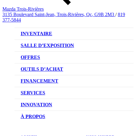
Mazda Trois-Rivières
3135 Boulevard Saint-Jean, Trois-Rivières, Qc, G9B 2M3
/
819
377-5844
INVENTAIRE
VÉHICULES NEUFS
SALLE D’EXPOSITION
VÉHICULES D’OCCASION
OFFRES
OFFRES DU CONCESSIONNAIRE
OUTILS D’ACHAT
CONFIGUREZ VOTRE VÉHICULE
FINANCEMENT
RÉSERVEZ UN ESSAI ROUTIER
NOTRE DIFFÉRENCE
SERVICES
DEMANDEZ UN PRIX
DEMANDE DE CRÉDIT AUTO
NOTRE PROMESSE
INNOVATION
ÉVALUEZ VOTRE ÉCHANGE
PRENDRE UN RENDEZ-VOUS
TECHNOLOGIE SKYACTIV
À PROPOS
PROMOTIONS DU SERVICE
TRACTION INTÉGRALE I-ACTIV
NOTRE HISTOIRE