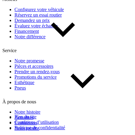
Configurez votre véhicule
Réservez un essai routier
Demandez un prix
Évaluez votre échange
Financement
Notre différence
Service
Notre promesse
Pièces et accessoires
Prendre un rendez-vous
Promotions du service
Esthétique
Pneus
À propos de nous
Notre histoire
Plan du site
Actualités
Conditions d’utilisation
Évaluations
Politique de confidentialité
Nous joindre