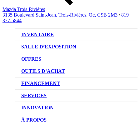
Mazda Trois-Rivières
3135 Boulevard Saint-Jean, Trois-Rivières, Qc, G9B 2M3
/
819
377-5844
INVENTAIRE
VÉHICULES NEUFS
SALLE D’EXPOSITION
VÉHICULES D’OCCASION
OFFRES
OFFRES DU CONCESSIONNAIRE
OUTILS D’ACHAT
CONFIGUREZ VOTRE VÉHICULE
FINANCEMENT
RÉSERVEZ UN ESSAI ROUTIER
NOTRE DIFFÉRENCE
SERVICES
DEMANDEZ UN PRIX
DEMANDE DE CRÉDIT AUTO
NOTRE PROMESSE
INNOVATION
ÉVALUEZ VOTRE ÉCHANGE
PRENDRE UN RENDEZ-VOUS
TECHNOLOGIE SKYACTIV
À PROPOS
PROMOTIONS DU SERVICE
TRACTION INTÉGRALE I-ACTIV
NOTRE HISTOIRE