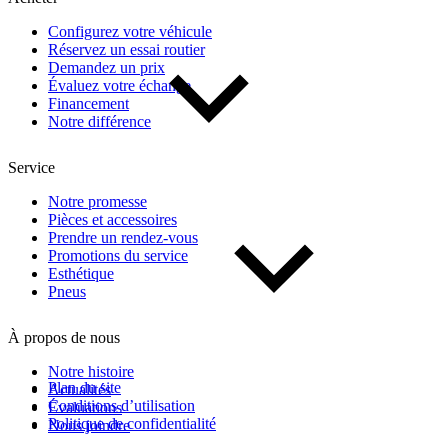
Configurez votre véhicule
Réservez un essai routier
Demandez un prix
Évaluez votre échange
Financement
Notre différence
Service
Notre promesse
Pièces et accessoires
Prendre un rendez-vous
Promotions du service
Esthétique
Pneus
À propos de nous
Notre histoire
Plan du site
Actualités
Conditions d’utilisation
Évaluations
Politique de confidentialité
Nous joindre