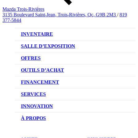
Mazda Trois-Rivières
3135 Boulevard Saint-Jean, Trois-Rivières, Qc, G9B 2M3
/
819
377-5844
INVENTAIRE
VÉHICULES NEUFS
SALLE D’EXPOSITION
VÉHICULES D’OCCASION
OFFRES
OFFRES DU CONCESSIONNAIRE
OUTILS D’ACHAT
CONFIGUREZ VOTRE VÉHICULE
FINANCEMENT
RÉSERVEZ UN ESSAI ROUTIER
NOTRE DIFFÉRENCE
SERVICES
DEMANDEZ UN PRIX
DEMANDE DE CRÉDIT AUTO
NOTRE PROMESSE
INNOVATION
ÉVALUEZ VOTRE ÉCHANGE
PRENDRE UN RENDEZ-VOUS
TECHNOLOGIE SKYACTIV
À PROPOS
PROMOTIONS DU SERVICE
TRACTION INTÉGRALE I-ACTIV
NOTRE HISTOIRE