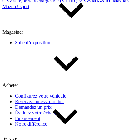
CX-90 hybride rechargeable (VÉHR)
MX-5
MX-5 RF
Mazda3
Mazda3 sport
Magasiner
Salle d’exposition
Acheter
Configurez votre véhicule
Réservez un essai routier
Demandez un prix
Évaluez votre échange
Financement
Notre différence
Service