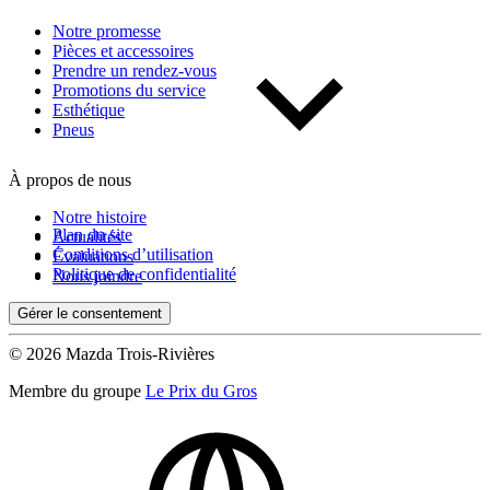
Notre promesse
Pièces et accessoires
Prendre un rendez-vous
Promotions du service
Esthétique
Pneus
À propos de nous
Notre histoire
Plan du site
Actualités
Conditions d’utilisation
Évaluations
Politique de confidentialité
Nous joindre
Gérer le consentement
© 2026 Mazda Trois-Rivières
Membre du groupe
Le Prix du Gros