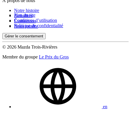
À propos de nous
Notre histoire
Plan du site
Actualités
Conditions d’utilisation
Évaluations
Politique de confidentialité
Nous joindre
Gérer le consentement
© 2026 Mazda Trois-Rivières
Membre du groupe
Le Prix du Gros
en