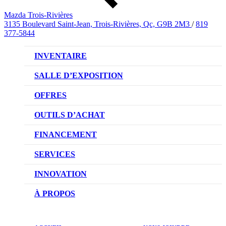
Mazda Trois-Rivières
3135 Boulevard Saint-Jean, Trois-Rivières, Qc, G9B 2M3
/
819
377-5844
INVENTAIRE
VÉHICULES NEUFS
SALLE D’EXPOSITION
VÉHICULES D’OCCASION
OFFRES
OFFRES DU CONCESSIONNAIRE
OUTILS D’ACHAT
CONFIGUREZ VOTRE VÉHICULE
FINANCEMENT
RÉSERVEZ UN ESSAI ROUTIER
NOTRE DIFFÉRENCE
SERVICES
DEMANDEZ UN PRIX
DEMANDE DE CRÉDIT AUTO
NOTRE PROMESSE
INNOVATION
ÉVALUEZ VOTRE ÉCHANGE
PRENDRE UN RENDEZ-VOUS
TECHNOLOGIE SKYACTIV
À PROPOS
PROMOTIONS DU SERVICE
TRACTION INTÉGRALE I-ACTIV
NOTRE HISTOIRE