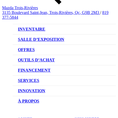
Mazda Trois-Rivières
3135 Boulevard Saint-Jean, Trois-Rivières, Qc, G9B 2M3
/
819
377-5844
INVENTAIRE
VÉHICULES NEUFS
SALLE D’EXPOSITION
VÉHICULES D’OCCASION
OFFRES
OFFRES DU CONCESSIONNAIRE
OUTILS D’ACHAT
CONFIGUREZ VOTRE VÉHICULE
FINANCEMENT
RÉSERVEZ UN ESSAI ROUTIER
NOTRE DIFFÉRENCE
SERVICES
DEMANDEZ UN PRIX
DEMANDE DE CRÉDIT AUTO
NOTRE PROMESSE
INNOVATION
ÉVALUEZ VOTRE ÉCHANGE
PRENDRE UN RENDEZ-VOUS
TECHNOLOGIE SKYACTIV
À PROPOS
PROMOTIONS DU SERVICE
TRACTION INTÉGRALE I-ACTIV
NOTRE HISTOIRE