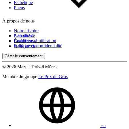
Esthétique
Pneus
À propos de nous
Notre histoire
Plan du site
Actualités
Conditions d’utilisation
Évaluations
Politique de confidentialité
Nous joindre
Gérer le consentement
© 2026 Mazda Trois-Rivières
Membre du groupe
Le Prix du Gros
en