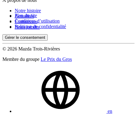
À propos de nous
Notre histoire
Plan du site
Actualités
Conditions d’utilisation
Évaluations
Politique de confidentialité
Nous joindre
Gérer le consentement
© 2026 Mazda Trois-Rivières
Membre du groupe
Le Prix du Gros
en