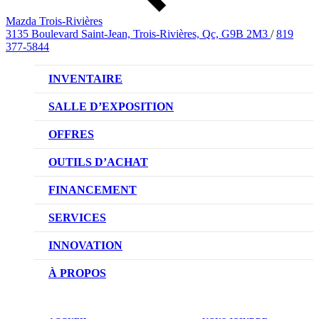
Mazda Trois-Rivières
3135 Boulevard Saint-Jean, Trois-Rivières, Qc, G9B 2M3
/
819
377-5844
INVENTAIRE
VÉHICULES NEUFS
SALLE D’EXPOSITION
VÉHICULES D’OCCASION
OFFRES
OFFRES DU CONCESSIONNAIRE
OUTILS D’ACHAT
CONFIGUREZ VOTRE VÉHICULE
FINANCEMENT
RÉSERVEZ UN ESSAI ROUTIER
NOTRE DIFFÉRENCE
SERVICES
DEMANDEZ UN PRIX
DEMANDE DE CRÉDIT AUTO
NOTRE PROMESSE
INNOVATION
ÉVALUEZ VOTRE ÉCHANGE
PRENDRE UN RENDEZ-VOUS
TECHNOLOGIE SKYACTIV
À PROPOS
PROMOTIONS DU SERVICE
TRACTION INTÉGRALE I-ACTIV
NOTRE HISTOIRE