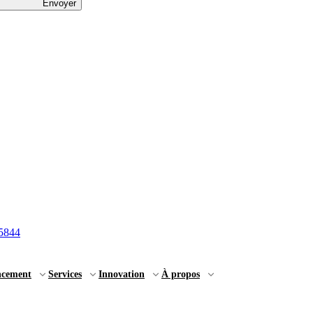
Envoyer
5844
ncement
Services
Innovation
À propos