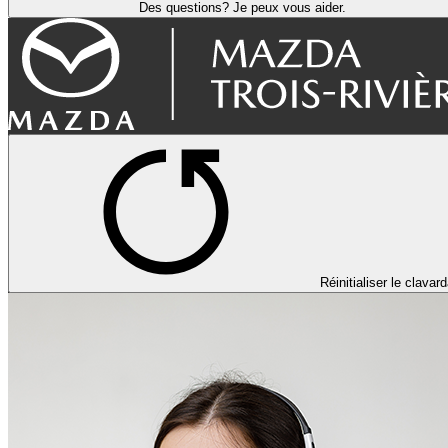
Des questions? Je peux vous aider.
Réinitialiser le clavar