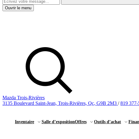
Ouvrir le menu
Mazda Trois-Rivières
3135 Boulevard Saint-Jean, Trois-Rivières, Qc, G9B 2M3
/
819 377-
Inventaire
Salle d’exposition
Offres
Outils d’achat
Fina