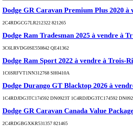
Dodge GR Caravan Premium Plus 2020 à ve
2C4RDGCG7LR212322 821265
Dodge Ram Tradesman 2025 à vendre à Tro
3C6LRVDG0SE550842 QE41362
Dodge Ram Sport 2022 à vendre à Trois-Ri
1C6SRFVT1NN312768 SH0410A
Dodge Durango GT Blacktop 2026 à vendre
1C4RDJDG3TC174592 DN0923T 1C4RDJDG3TC174592 DN09
Dodge GR Caravan Canada Value Package 2
2C4RDGBGXKR531357 821465