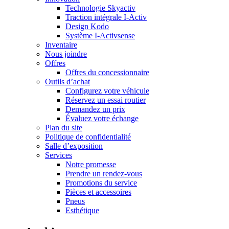
Technologie Skyactiv
Traction intégrale I-Activ
Design Kodo
Système I-Activsense
Inventaire
Nous joindre
Offres
Offres du concessionnaire
Outils d’achat
Configurez votre véhicule
Réservez un essai routier
Demandez un prix
Évaluez votre échange
Plan du site
Politique de confidentialité
Salle d’exposition
Services
Notre promesse
Prendre un rendez-vous
Promotions du service
Pièces et accessoires
Pneus
Esthétique