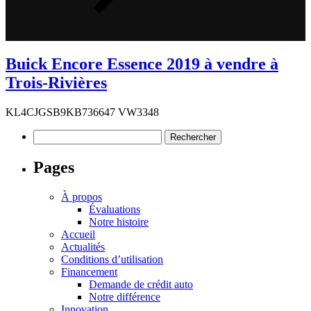
Buick Encore Essence 2019 à vendre à
Trois-Rivières
KL4CJGSB9KB736647 VW3348
Rechercher :
Pages
À propos
Évaluations
Notre histoire
Accueil
Actualités
Conditions d’utilisation
Financement
Demande de crédit auto
Notre différence
Innovation