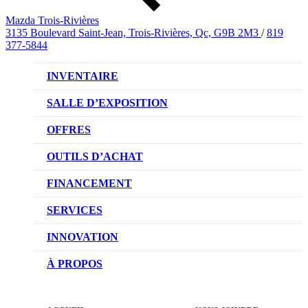
Mazda Trois-Rivières
3135 Boulevard Saint-Jean, Trois-Rivières, Qc, G9B 2M3
/
819
377-5844
INVENTAIRE
VÉHICULES NEUFS
SALLE D’EXPOSITION
VÉHICULES D’OCCASION
OFFRES
OFFRES DU CONCESSIONNAIRE
OUTILS D’ACHAT
CONFIGUREZ VOTRE VÉHICULE
FINANCEMENT
RÉSERVEZ UN ESSAI ROUTIER
NOTRE DIFFÉRENCE
SERVICES
DEMANDEZ UN PRIX
DEMANDE DE CRÉDIT AUTO
NOTRE PROMESSE
INNOVATION
ÉVALUEZ VOTRE ÉCHANGE
PRENDRE UN RENDEZ-VOUS
TECHNOLOGIE SKYACTIV
À PROPOS
PROMOTIONS DU SERVICE
TRACTION INTÉGRALE I-ACTIV
NOTRE HISTOIRE