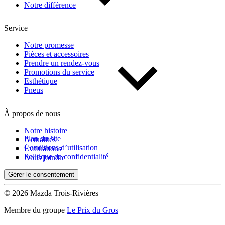
Notre différence
Service
Notre promesse
Pièces et accessoires
Prendre un rendez-vous
Promotions du service
Esthétique
Pneus
À propos de nous
Notre histoire
Plan du site
Actualités
Conditions d’utilisation
Évaluations
Politique de confidentialité
Nous joindre
Gérer le consentement
© 2026 Mazda Trois-Rivières
Membre du groupe
Le Prix du Gros