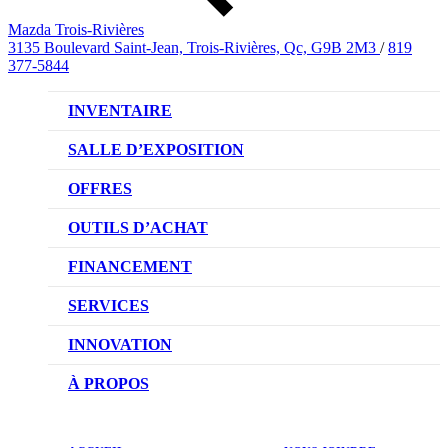
Mazda Trois-Rivières
3135 Boulevard Saint-Jean, Trois-Rivières, Qc, G9B 2M3
/
819
377-5844
INVENTAIRE
VÉHICULES NEUFS
SALLE D’EXPOSITION
VÉHICULES D’OCCASION
OFFRES
OFFRES DU CONCESSIONNAIRE
OUTILS D’ACHAT
CONFIGUREZ VOTRE VÉHICULE
FINANCEMENT
RÉSERVEZ UN ESSAI ROUTIER
NOTRE DIFFÉRENCE
SERVICES
DEMANDEZ UN PRIX
DEMANDE DE CRÉDIT AUTO
NOTRE PROMESSE
INNOVATION
ÉVALUEZ VOTRE ÉCHANGE
PRENDRE UN RENDEZ-VOUS
TECHNOLOGIE SKYACTIV
À PROPOS
PROMOTIONS DU SERVICE
TRACTION INTÉGRALE I-ACTIV
NOTRE HISTOIRE