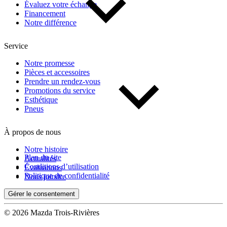
Évaluez votre échange
Financement
Notre différence
Service
Notre promesse
Pièces et accessoires
Prendre un rendez-vous
Promotions du service
Esthétique
Pneus
À propos de nous
Notre histoire
Plan du site
Actualités
Conditions d’utilisation
Évaluations
Politique de confidentialité
Nous joindre
Gérer le consentement
© 2026 Mazda Trois-Rivières