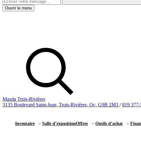
Ouvrir le menu
Mazda Trois-Rivières
3135 Boulevard Saint-Jean, Trois-Rivières, Qc, G9B 2M3
/
819 377-
Inventaire
Salle d’exposition
Offres
Outils d’achat
Fina