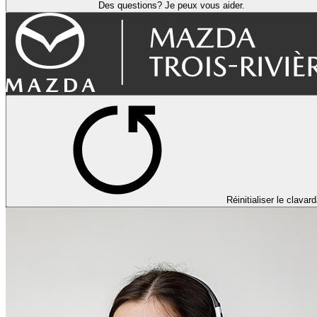
Des questions? Je peux vous aider.
Réinitialiser le clavar