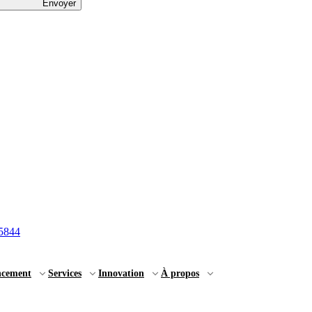
Envoyer
5844
ncement
Services
Innovation
À propos