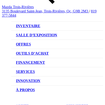
Mazda Trois-Rivières
3135 Boulevard Saint-Jean, Trois-Rivières, Qc, G9B 2M3
/
819
377-5844
INVENTAIRE
VÉHICULES NEUFS
SALLE D’EXPOSITION
VÉHICULES D’OCCASION
OFFRES
OFFRES DU CONCESSIONNAIRE
OUTILS D’ACHAT
CONFIGUREZ VOTRE VÉHICULE
FINANCEMENT
RÉSERVEZ UN ESSAI ROUTIER
NOTRE DIFFÉRENCE
SERVICES
DEMANDEZ UN PRIX
DEMANDE DE CRÉDIT AUTO
NOTRE PROMESSE
INNOVATION
ÉVALUEZ VOTRE ÉCHANGE
PRENDRE UN RENDEZ-VOUS
TECHNOLOGIE SKYACTIV
À PROPOS
PROMOTIONS DU SERVICE
TRACTION INTÉGRALE I-ACTIV
NOTRE HISTOIRE