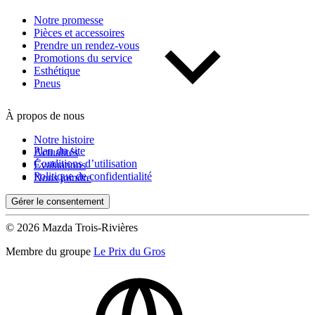
Notre promesse
Pièces et accessoires
Prendre un rendez-vous
Promotions du service
Esthétique
Pneus
À propos de nous
Notre histoire
Plan du site
Actualités
Conditions d’utilisation
Évaluations
Politique de confidentialité
Nous joindre
Gérer le consentement
© 2026 Mazda Trois-Rivières
Membre du groupe
Le Prix du Gros