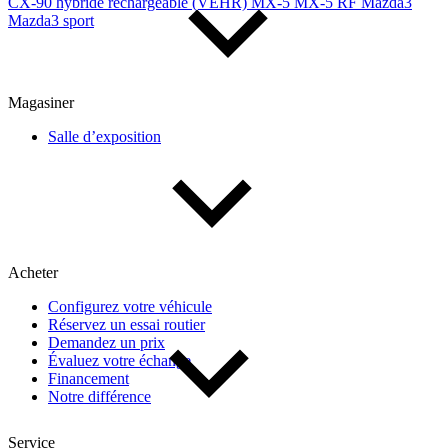
CX-90 hybride rechargeable (VÉHR)
MX-5
MX-5 RF
Mazda3
Mazda3 sport
Magasiner
Salle d’exposition
Acheter
Configurez votre véhicule
Réservez un essai routier
Demandez un prix
Évaluez votre échange
Financement
Notre différence
Service