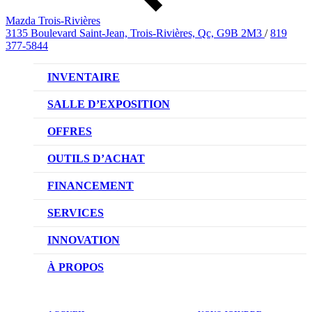
Mazda Trois-Rivières
3135 Boulevard Saint-Jean, Trois-Rivières, Qc, G9B 2M3
/
819
377-5844
INVENTAIRE
VÉHICULES NEUFS
SALLE D’EXPOSITION
VÉHICULES D’OCCASION
OFFRES
OFFRES DU CONCESSIONNAIRE
OUTILS D’ACHAT
CONFIGUREZ VOTRE VÉHICULE
FINANCEMENT
RÉSERVEZ UN ESSAI ROUTIER
NOTRE DIFFÉRENCE
SERVICES
DEMANDEZ UN PRIX
DEMANDE DE CRÉDIT AUTO
NOTRE PROMESSE
INNOVATION
ÉVALUEZ VOTRE ÉCHANGE
PRENDRE UN RENDEZ-VOUS
TECHNOLOGIE SKYACTIV
À PROPOS
PROMOTIONS DU SERVICE
TRACTION INTÉGRALE I-ACTIV
NOTRE HISTOIRE