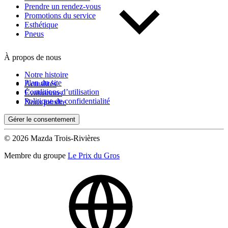
Prendre un rendez-vous
Promotions du service
Esthétique
Pneus
À propos de nous
Notre histoire
Plan du site
Actualités
Conditions d’utilisation
Évaluations
Politique de confidentialité
Nous joindre
Gérer le consentement
© 2026 Mazda Trois-Rivières
Membre du groupe
Le Prix du Gros