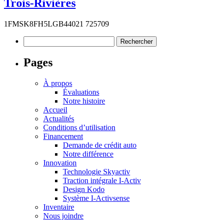
Trois-Rivières
1FMSK8FH5LGB44021 725709
Rechercher :
Pages
À propos
Évaluations
Notre histoire
Accueil
Actualités
Conditions d’utilisation
Financement
Demande de crédit auto
Notre différence
Innovation
Technologie Skyactiv
Traction intégrale I-Activ
Design Kodo
Système I-Activsense
Inventaire
Nous joindre