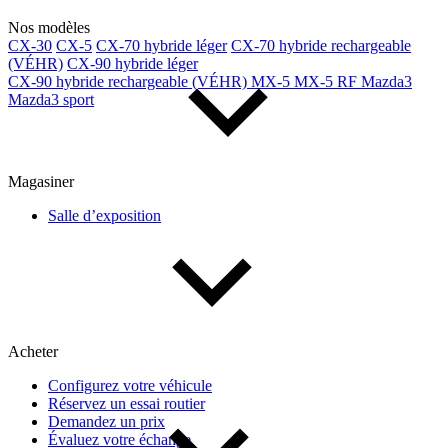
Nos modèles
CX-30
CX-5
CX-70 hybride léger
CX-70 hybride rechargeable
(VÉHR)
CX-90 hybride léger
CX-90 hybride rechargeable (VÉHR)
MX-5
MX-5 RF
Mazda3
Mazda3 sport
Magasiner
Salle d’exposition
Acheter
Configurez votre véhicule
Réservez un essai routier
Demandez un prix
Évaluez votre échange