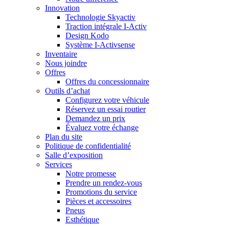
Innovation
Technologie Skyactiv
Traction intégrale I-Activ
Design Kodo
Système I-Activsense
Inventaire
Nous joindre
Offres
Offres du concessionnaire
Outils d’achat
Configurez votre véhicule
Réservez un essai routier
Demandez un prix
Évaluez votre échange
Plan du site
Politique de confidentialité
Salle d’exposition
Services
Notre promesse
Prendre un rendez-vous
Promotions du service
Pièces et accessoires
Pneus
Esthétique