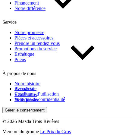
Financement
Notre différence
Service
Notre promesse
Pièces et accessoires
Prendre un rendez-vous
Promotions du service
Esthétique
Pneus
À propos de nous
Notre histoire
Plan du site
Actualités
Conditions d’utilisation
Évaluations
Politique de confidentialité
Nous joindre
Gérer le consentement
© 2026 Mazda Trois-Rivières
Membre du groupe
Le Prix du Gros