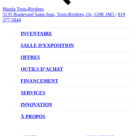
Mazda Trois-Rivières
3135 Boulevard Saint-Jean, Trois-Rivières, Qc, G9B 2M3
/
819
377-5844
INVENTAIRE
VÉHICULES NEUFS
SALLE D’EXPOSITION
VÉHICULES D’OCCASION
OFFRES
OFFRES DU CONCESSIONNAIRE
OUTILS D’ACHAT
CONFIGUREZ VOTRE VÉHICULE
FINANCEMENT
RÉSERVEZ UN ESSAI ROUTIER
NOTRE DIFFÉRENCE
SERVICES
DEMANDEZ UN PRIX
DEMANDE DE CRÉDIT AUTO
NOTRE PROMESSE
INNOVATION
ÉVALUEZ VOTRE ÉCHANGE
PRENDRE UN RENDEZ-VOUS
TECHNOLOGIE SKYACTIV
À PROPOS
PROMOTIONS DU SERVICE
TRACTION INTÉGRALE I-ACTIV
NOTRE HISTOIRE